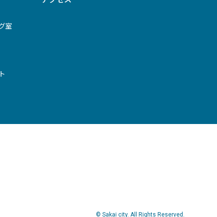
グ室
ト
© Sakai city. All Rights Reserved.