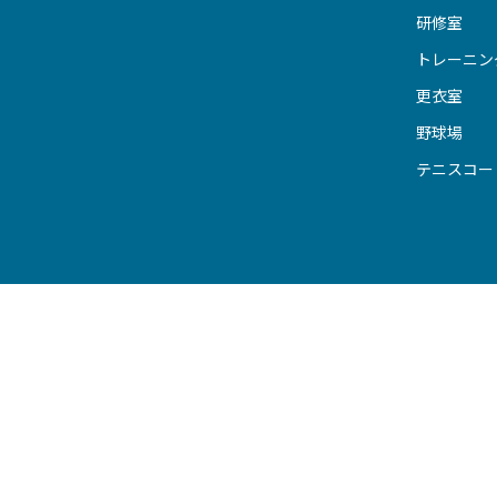
研修室
トレーニン
更衣室
野球場
テニスコー